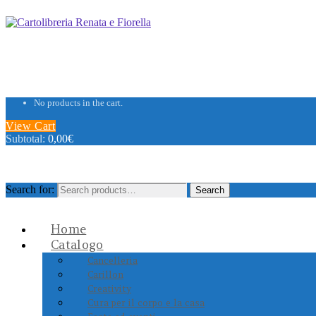
No products in the cart.
View Cart
Subtotal:
0,00
€
Search for:
Search
Home
Catalogo
Cancelleria
Carillon
Creativity
Cura per il corpo e la casa