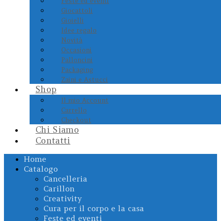
Feste ed eventi
Giocattoli
Gioielli
Idee regalo
Novità
Occasioni
Palloncini
Packaging
Zaini e Astucci
Shop
Il mio Account
Carrello
Checkout
Chi Siamo
Contatti
Home
Catalogo
Cancelleria
Carillon
Creativity
Cura per il corpo e la casa
Feste ed eventi